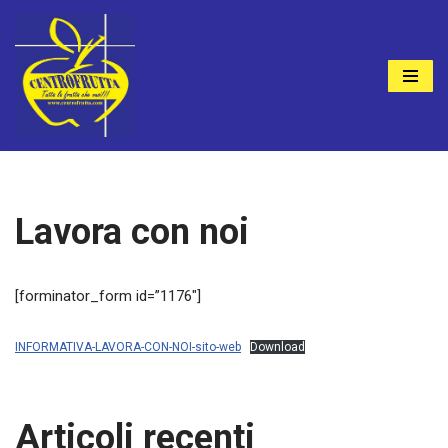
Vai
al
contenuto
Lavora con noi
[forminator_form id=”1176″]
INFORMATIVA-LAVORA-CON-NOI-sito-web
Download
Articoli recenti