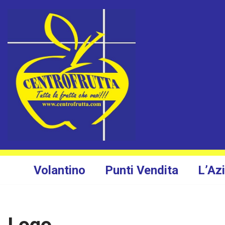
Vai
al
contenuto
Volantino
Punti Vendita
L’Az